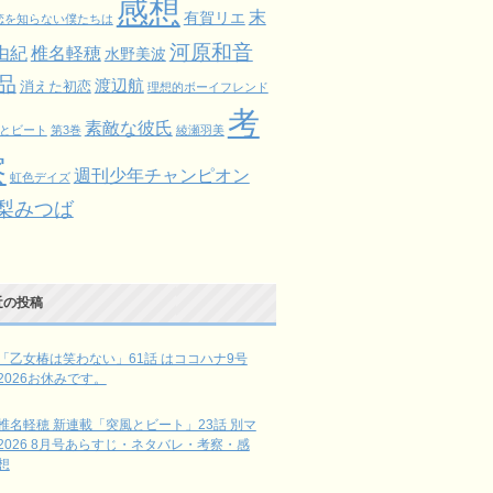
感想
末
有賀リエ
恋を知らない僕たちは
河原和音
由紀
椎名軽穂
水野美波
品
渡辺航
消えた初恋
理想的ボーイフレンド
考
素敵な彼氏
とビート
第3巻
綾瀬羽美
察
週刊少年チャンピオン
虹色デイズ
梨みつば
近の投稿
「乙女椿は笑わない」61話 はココハナ9号
2026お休みです。
椎名軽穂 新連載「突風とビート」23話 別マ
2026 8月号あらすじ・ネタバレ・考察・感
想