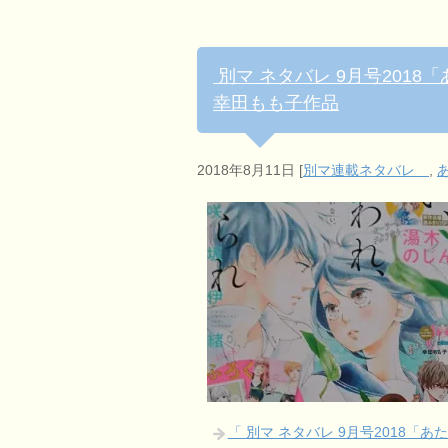
別マ ネタバレ 9月号2018
幸田もも子作品
2018年8月11日
[
別マ連載ネタバレ
,
「 別マ ネタバレ 9月号2018「