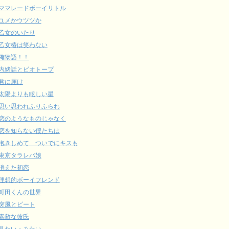
ママレードボーイリトル
ユメかウツツか
乙女のいたり
乙女椿は笑わない
俺物語！！
内緒話とビオトープ
君に届け
太陽よりも眩しい星
思い思われふりふられ
恋のようなものじゃなく
恋を知らない僕たちは
抱きしめて ついでにキスも
東京タラレバ娘
消えた初恋
理想的ボーイフレンド
町田くんの世界
突風とビート
素敵な彼氏
見たい・みたい