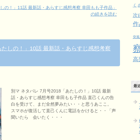
く
あたしの！」11話 最新話・あらすじ感想考察 幸田もも子作品」
の続きを読む
次
作
突風
「あたしの！」10話 最新話・あらすじ感想考察
高
最
別マ ネタバレ 7月号2018「あたしの！」10話 最新
話・あらすじ感想考察 幸田もも子作品 直己くんの告
白を受けて、まだ全然夢みたい・・と思うあここ。
スマホが復活して直己くんに電話をかけると・・「声
聞いたら 会いたく・・・