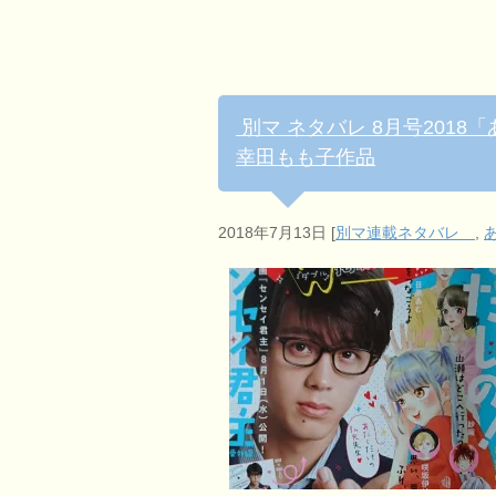
別マ ネタバレ 8月号2018
幸田もも子作品
2018年7月13日
[
別マ連載ネタバレ
,