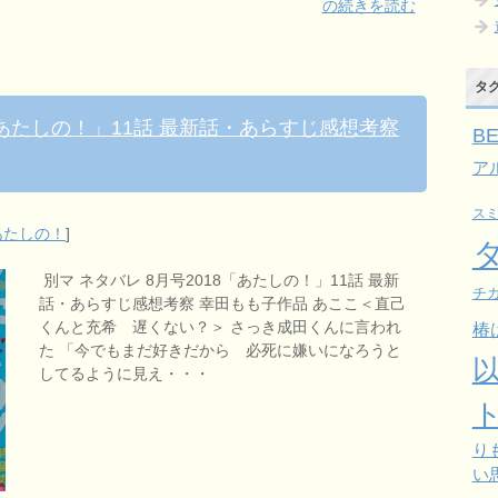
の続きを読む
タ
「あたしの！」11話 最新話・あらすじ感想考察
B
ア
ス
あたしの！
]
別マ ネタバレ 8月号2018「あたしの！」11話 最新
チガ
話・あらすじ感想考察 幸田もも子作品 あここ＜直己
くんと充希 遅くない？＞ さっき成田くんに言われ
椿
た 「今でもまだ好きだから 必死に嫌いになろうと
してるように見え・・・
り
い