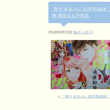
別マ ネタバレ 10月号201
察 幸田もも子作品
2018年9月13日
[
あたしの！
]
「 別マ ネタバレ 10月号20