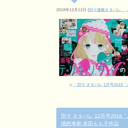
2018年12月12日
[
別マ連載ネタバレ
,
「別マ ネタバレ 1月号20
別マ ネタバレ 12月号201
感想考察 幸田もも子作品