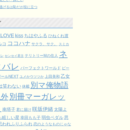
逃げるは恥だが役に立つ
グ
ELOVE
kiss
ちはやふる
ひねくれ渡
ココハナ
ルコ
サクラ、サク。
スミカ
ネ
ミレ
テリトリーMの住人
センセイ君主
タバレ
パーフェクトワールド
ピー
乙女
ールNEXT
上田美和
ユメかウツツか
別マ俺物語
は笑わない
休載
以外
別冊マーガレッ
ト
咲坂伊緒
太陽よ
南塔子
君に届け
も眩しい星
弱虫ペダル
思
幸田もも子
思われふりふられ
恋のようなものじゃな