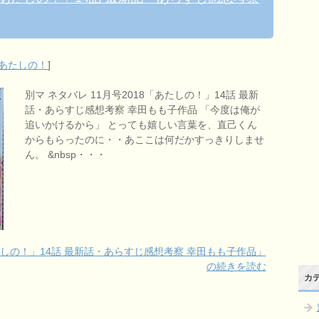
あたしの！
]
別マ ネタバレ 11月号2018「あたしの！」14話 最新
話・あらすじ感想考察 幸田もも子作品 「今度は俺が
追いかけるから」 とっても嬉しい言葉を、直己くん
からもらったのに・・あここは何だかすっきりしませ
ん。 &nbsp・・・
あたしの！」14話 最新話・あらすじ感想考察 幸田もも子作品」
の続きを読む
カ