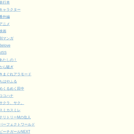
単行本
キャラクター
番外編
アニメ
映画
別マンガ
Belove
kISS
あたしの！
から騒ぎ
きまぐれアラモード
ちはやふる
めくるめく田中
ココハナ
サクラ、サク。
スミカスミレ
テリトリーMの住人
パーフェクトワールド
ピーチガールNEXT