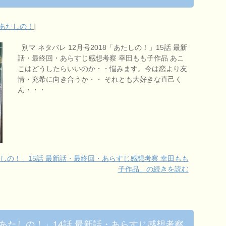
あたしの！
]
別マ ネタバレ 12月号2018「あたしの！」15話 最新
話・最終回・あらすじ感想考察 幸田もも子作品 あこ
こはどうしたらいいのか・・悩みます。今は恋より友
情・充希に向き合うか・・ それとも大好きな直己く
ん・・・
あたしの！」15話 最新話・最終回・あらすじ感想考察 幸田もも
子作品」の続きを読む
8「あたしの！」14話 最新話・あらすじ感想考察