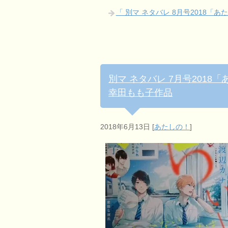
「 別マ ネタバレ 8月号2018「
別マ ネタバレ 7月号2018
幸田もも子作品
2018年6月13日
[
あたしの！
]