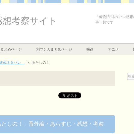
「俺物語!!ネタバレ感
感想考察サイト
事一覧です
まとめページ
別マンガまとめページ
映画
アニメ
マ連載ネタバレ
あたしの！
9「あたしの！」番外編・あらすじ・感想・考察