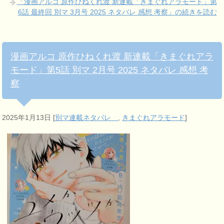
「漫画アルコ 原作ひねくれ渡 新連載「きまぐれアラモード」第
6話 最終回 別マ 3月号 2025 ネタバレ 感想 考察」の続きを読む
漫画アルコ 原作ひねくれ渡 新連載「きまぐれアラ
モード」第5話 別マ 2月号 2025 ネタバレ 感想 考
察
2025年1月13日
[
別マ連載ネタバレ
,
きまぐれアラモード
]