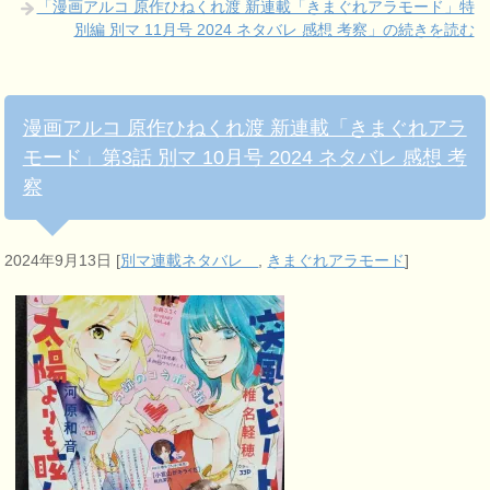
「漫画アルコ 原作ひねくれ渡 新連載「きまぐれアラモード」特
別編 別マ 11月号 2024 ネタバレ 感想 考察」の続きを読む
漫画アルコ 原作ひねくれ渡 新連載「きまぐれアラ
モード」第3話 別マ 10月号 2024 ネタバレ 感想 考
察
2024年9月13日
[
別マ連載ネタバレ
,
きまぐれアラモード
]