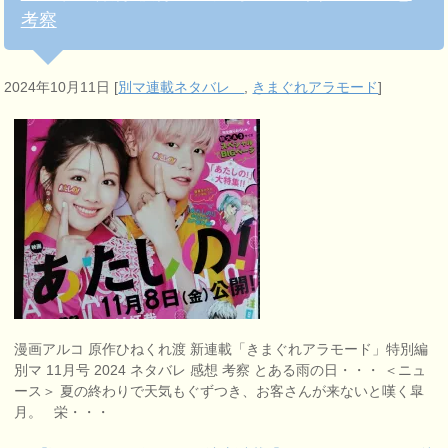
考察
2024年10月11日
[
別マ連載ネタバレ
,
きまぐれアラモード
]
漫画アルコ 原作ひねくれ渡 新連載「きまぐれアラモード」特別編
別マ 11月号 2024 ネタバレ 感想 考察 とある雨の日・・・ ＜ニュ
ース＞ 夏の終わりで天気もぐずつき、お客さんが来ないと嘆く皐
月。 栄・・・