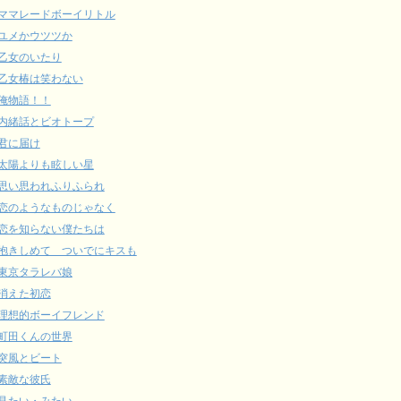
ママレードボーイリトル
ユメかウツツか
乙女のいたり
乙女椿は笑わない
俺物語！！
内緒話とビオトープ
君に届け
太陽よりも眩しい星
思い思われふりふられ
恋のようなものじゃなく
恋を知らない僕たちは
抱きしめて ついでにキスも
東京タラレバ娘
消えた初恋
理想的ボーイフレンド
町田くんの世界
突風とビート
素敵な彼氏
見たい・みたい