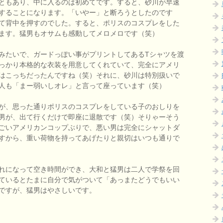
ともあり、中に入るのは初めてです。すると、砂川が早速
することになります。「いやー」と断ろうとしたのです
て背中を押すのでした。すると、ポリスのコスプレをした
ます。猛男もオサムも感動してメロメロです（笑）
みたいで、ガードっぽい事がプリントしてあるTシャツを渡
っかり本格的な衣装を用意してくれていて、完全にアメリ
はこっちだったんですね（笑）それに、砂川は特別扱いで
人も「まー弱いしオレ」と言って座っています（笑）
が、思った通りポリスのコスプレをしている子のおしりを
男が、出て行くだけで即座に退散です（笑）そりゃーそう
ごいアメリカンコップぶりで、悪い男は完全にシャットダ
すから、重い荷物を持ってあげたりと親切はいつも通りで
れになって空き時間ができ、大和と猛男は二人で学祭を回
ているとたまに自分で気がついて「あっまたどうでもいい
ですが、猛男はやさしいです。