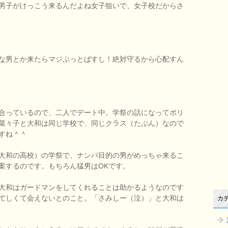
男子がけっこう来るんだよね女子狙いで、女子校だからさ
な男とか来たらマジぶっとばすし！絶対守るから心配すん
合っているので、二人でデート中。学祭の話になってポリ
菜々子と大和は同じ学校で、同じクラス（たぶん）なので
すね＾＾
大和の高校）の学祭で、ナンパ目的の男がめっちゃ来るこ
案するのです。もちろん猛男はOKです。
大和はガードマンをしてくれることは助かるようなのです
忙しくて会えないとのこと。「さみしー（泣）」と大和は
カ