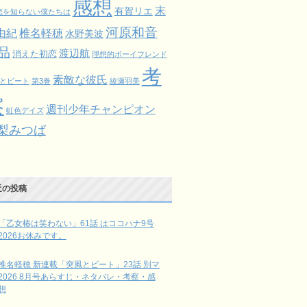
感想
末
有賀リエ
恋を知らない僕たちは
河原和音
由紀
椎名軽穂
水野美波
品
渡辺航
消えた初恋
理想的ボーイフレンド
考
素敵な彼氏
とビート
第3巻
綾瀬羽美
察
週刊少年チャンピオン
虹色デイズ
梨みつば
近の投稿
「乙女椿は笑わない」61話 はココハナ9号
2026お休みです。
椎名軽穂 新連載「突風とビート」23話 別マ
2026 8月号あらすじ・ネタバレ・考察・感
想