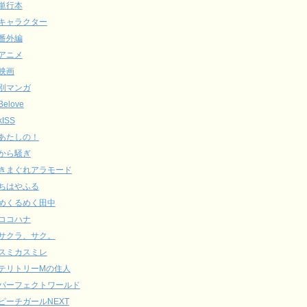
単行本
キャラクター
番外編
アニメ
映画
別マンガ
Belove
kISS
あたしの！
から騒ぎ
きまぐれアラモード
ちはやふる
めくるめく田中
ココハナ
サクラ、サク。
スミカスミレ
テリトリーMの住人
パーフェクトワールド
ピーチガールNEXT