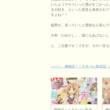
いたようでそういった票がすごかった
きが好き」といった意見も発表されて
すよね＾＾
猛男が、戻っていくと普段なら喜んで
大和「だめだし」、誰にもあげないし
と、ご立腹です！ですが、その一言も
——— 俺物語！！ネタバレ第35話（別
俺物語！！ネタバレ第36
俺