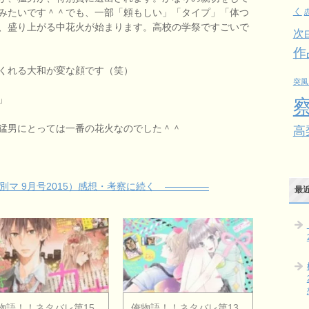
みたいです＾＾でも、一部「頼もしい」「タイプ」「体つ
く
、盛り上がる中花火が始まります。高校の学祭ですごいで
次
作
くれる大和が変な顔です（笑）
突風
」
猛男にとっては一番の花火なのでした＾＾
高
マ 9月号2015）感想・考察に続く ————–
最
物語！！ネタバレ第15
俺物語！！ネタバレ第13