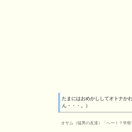
たまにはおめかししてオトナか
ん・・・。）
オサム（猛男の友達）「へー！？学祭