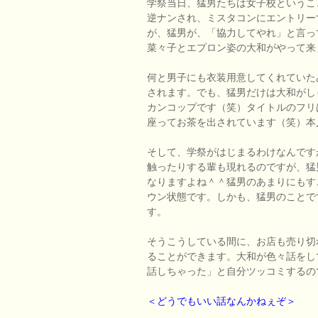
学祭当日、猛男たちは女子校というこ
逆ナンされ、ミスタコンにエントリー
が、猛男が、「協力してやれ」と言っ
菜々子とエプロン姿の大和がやって来
何と男子にも衣装用意してくれていた
されます。でも、猛男だけは大和がし
カンコップです（笑）タイトルのフリ
座ってお茶を出されています（笑）本
そして、学祭がはじまるわけなんです
触ったりする輩も現れるのですが、猛
なりますよね＾＾猛男のあまりにもす
ウン状態です。しかも、猛男のことで
す。
そうこうしている間に、お店も売り切
ることができます。大和が色々話をし
話しちゃった」と自分ツッコミするの
＜どうでもいい話なんかねぇぞ＞