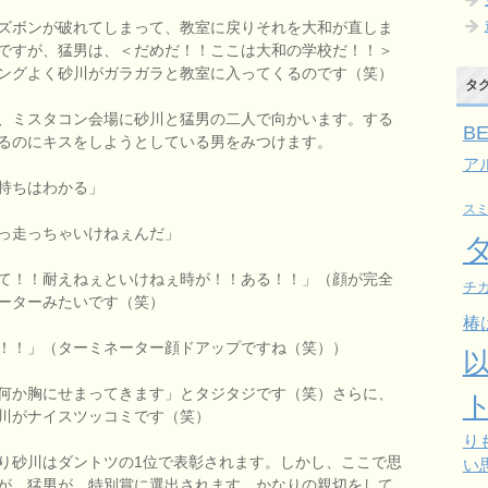
ズボンが破れてしまって、教室に戻りそれを大和が直しま
ですが、猛男は、＜だめだ！！ここは大和の学校だ！！＞
ングよく砂川がガラガラと教室に入ってくるのです（笑）
タ
、ミスタコン会場に砂川と猛男の二人で向かいます。する
B
るのにキスをしようとしている男をみつけます。
ア
持ちはわかる」
ス
っ走っちゃいけねぇんだ」
て！！耐えねぇといけねぇ時が！！ある！！」（顔が完全
チガ
ーターみたいです（笑）
椿
！！」（ターミネーター顔ドアップですね（笑））
何か胸にせまってきます」とタジタジです（笑）さらに、
川がナイスツッコミです（笑）
り
り砂川はダントツの1位で表彰されます。しかし、ここで思
い
が、猛男が、特別賞に選出されます。かなりの親切をして