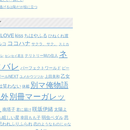
逃げるは恥だが役に立つ
グ
ELOVE
kiss
ちはやふる
ひねくれ渡
ココハナ
ルコ
サクラ、サク。
スミカ
ネ
ミレ
テリトリーMの住人
センセイ君主
タバレ
パーフェクトワールド
ピー
乙女
ールNEXT
上田美和
ユメかウツツか
別マ俺物語
は笑わない
休載
以外
別冊マーガレッ
ト
咲坂伊緒
太陽よ
南塔子
君に届け
も眩しい星
弱虫ペダル
思
幸田もも子
思われふりふられ
恋のようなものじゃな