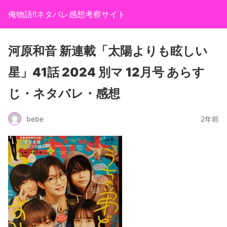
俺物語!!ネタバレ感想考察サイト
河原和音 新連載「太陽よりも眩しい
星」41話 2024 別マ 12月号 あらす
じ・ネタバレ・感想
bebe
2年前