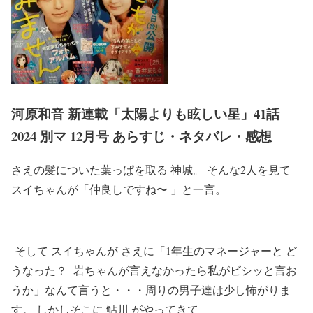
河原和音 新連載「太陽よりも眩しい星」41話
2024 別マ 12月号 あらすじ・ネタバレ・感想
さえの髪についた葉っぱを取る 神城。 そんな2人を見て
スイちゃんが「仲良しですね〜 」と一言。
そして スイちゃんが さえに「1年生のマネージャーと ど
うなった？ 岩ちゃんが言えなかったら私がビシッと言お
うか」なんて言うと・・・周りの男子達は少し怖がりま
す。 しかしそこに 鮎川 がやってきて