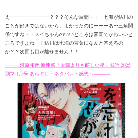
えーーーーーーーー？？？そんな展開・・・七海が鮎川の
ことが好きではないから、よかったのにーーーあ〜三角関
係ですね・・スイちゃんのいいところは素直でかわいいと
ころですよね！！鮎川は七海の言葉になんと答えるの
か？？次回も目が離せません！！
———河原和音 新連載「太陽よりも眩しい星」42話 2025
別マ 1月号 あらすじ・ネタバレ・感想へ———-