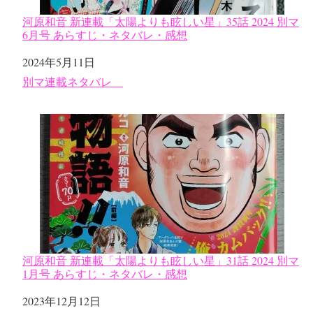
河原和音 新連載「太陽よりも眩しい星」35話 2024 別マ
6月号 あらすじ・ネタバレ・感想
日付
2024年5月11日
関連理由
別マ連載ネタバレ
河原和音 新連載「太陽よりも眩しい星」31話 2024 別マ
1月号 あらすじ・ネタバレ・感想
日付
2023年12月12日