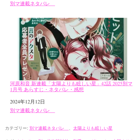
関連理由
別マ連載ネタバレ
河原和音 新連載「太陽よりも眩しい星」42話 2025別マ
1月号 あらすじ・ネタバレ・感想
日付
2024年12月12日
関連理由
別マ連載ネタバレ
カテゴリー:
別マ連載ネタバレ
、
太陽よりも眩しい星