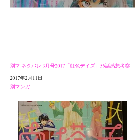
別マ ネタバレ 3月号2017「虹色デイズ」56話感想考察
日付
2017年2月11日
関連理由
別マンガ