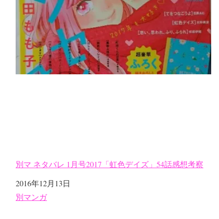
別マ ネタバレ 1月号2017「虹色デイズ」54話感想考察
日付
2016年12月13日
関連理由
別マンガ