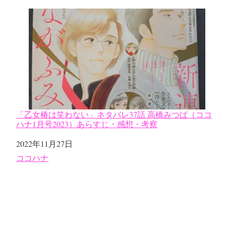
「乙女椿は笑わない」ネタバレ37話 高橋みつば（ココ
ハナ1月号2023）あらすじ・感想・考察
日付
2022年11月27日
関連理由
ココハナ