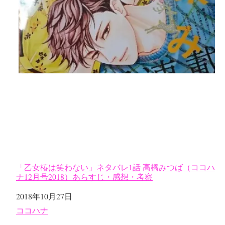
「乙女椿は笑わない」ネタバレ1話 高橋みつば（ココハ
ナ12月号2018）あらすじ・感想・考察
日付
2018年10月27日
関連理由
ココハナ