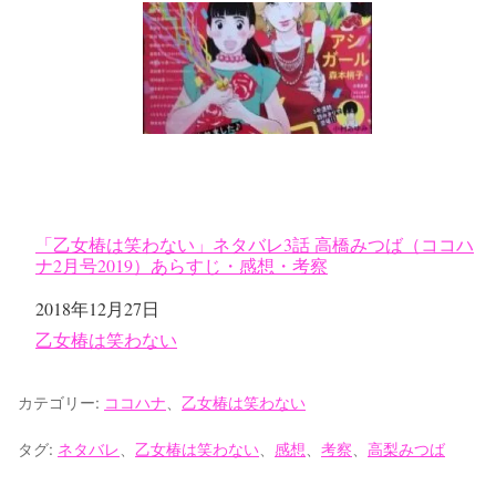
「乙女椿は笑わない」ネタバレ3話 高橋みつば（ココハ
ナ2月号2019）あらすじ・感想・考察
日付
2018年12月27日
関連理由
乙女椿は笑わない
カテゴリー:
ココハナ
、
乙女椿は笑わない
タグ:
ネタバレ
、
乙女椿は笑わない
、
感想
、
考察
、
高梨みつば