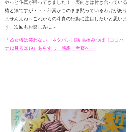
やっと斗真が帰ってきました！！表向きは付き合っている
椿と湊ですが・・・斗真がこのまま黙っているわけがあり
ませんよね～これからの斗真の行動に注目したいと思いま
す。次回もお楽しみに～
「乙女椿は笑わない」ネタバレ11話 高橋みつば（ココハ
ナ12月号2019）あらすじ・感想・考察へ—-