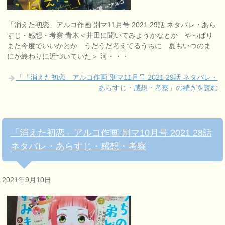
「消えた初恋」アルコ作画 別マ11月号 2021 29話 ネタバレ・あら
すじ・感想・考察 青木＜井田に聞いてみようかなとか やっぱり
また今度でいいかとか うだうだ考えてるうちに 夏もいつのま
にか終わりに近づいていた＞ 河・・・
「「消えた初恋」アルコ作画 別マ11月号 2021 29話 ネタバレ・
あらすじ・感想・考察」の続きを読む
「消えた初恋」アルコ作画 別マ10月号 2021 28話
ネタバレ・あらすじ・感想・考察
2021年9月10日