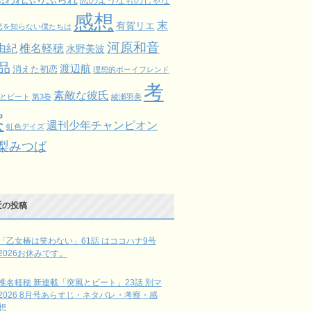
恋のようなものじゃな
感想
末
有賀リエ
恋を知らない僕たちは
河原和音
由紀
椎名軽穂
水野美波
品
渡辺航
消えた初恋
理想的ボーイフレンド
考
素敵な彼氏
とビート
第3巻
綾瀬羽美
察
週刊少年チャンピオン
虹色デイズ
梨みつば
近の投稿
「乙女椿は笑わない」61話 はココハナ9号
2026お休みです。
椎名軽穂 新連載「突風とビート」23話 別マ
2026 8月号あらすじ・ネタバレ・考察・感
想