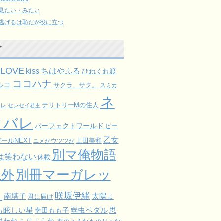
見たい・みたい
逃げるは恥だが役に立つ
グ
ELOVE
kiss
ちはやふる
ひねくれ渡
ココハナ
ルコ
サクラ、サク。
スミカ
ネ
ミレ
テリトリーMの住人
センセイ君主
タバレ
パーフェクトワールド
ピー
乙女
ールNEXT
上田美和
ユメかウツツか
別マ俺物語
は笑わない
休載
以外
別冊マーガレッ
ト
咲坂伊緒
太陽よ
南塔子
君に届け
も眩しい星
弱虫ペダル
思
幸田もも子
思われふりふられ