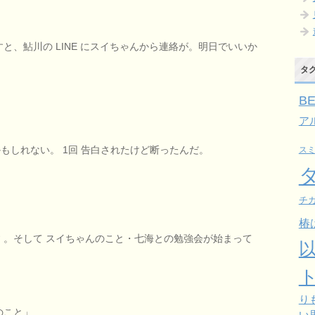
と、鮎川の LINE にスイちゃんから連絡が。明日でいいか
タ
B
ア
もしれない。 1回 告白されたけど断ったんだ。
ス
チガ
椿
 。そして スイちゃんのこと・七海との勉強会が始まって
り
のこと」
い