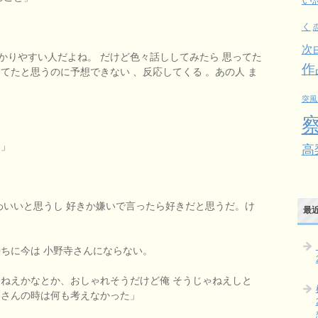
く
次
分かりやすい人だよね。 だけど色々話ししてみたら 思ってた
作
てたと思うのに予想できない 、反応してくる 。あの人 ま
突風
ん」
高
わいいと思うし 好きか嫌いで言ったら好きだと思うだ。け
最
ちに今は 小野寺さんにならない。
きねえかなとか、おしゃれそうだけど俺 そうじゃねえしと
田さんの時は何も考えなかった」