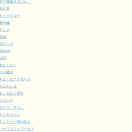
別マ連載ネタバレ
単行本
キャラクター
番外編
アニメ
映画
別マンガ
Belove
kISS
あたしの！
から騒ぎ
きまぐれアラモード
ちはやふる
めくるめく田中
ココハナ
サクラ、サク。
スミカスミレ
テリトリーMの住人
パーフェクトワールド