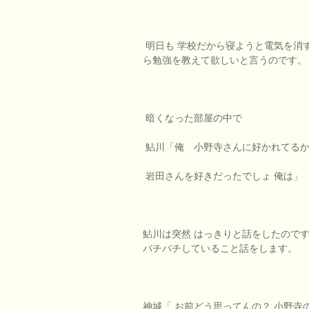
明日も 学校だから寝ようと電気を消す
ら勉強を教えて欲しいと言うのです。
暗くなった部屋の中で
鮎川「俺 小野寺さんに好かれてるか
岩田さんを好きだったでしょ 俺は」
鮎川は突然 はっきりと話をしたのです
バチバチしていること話をします。
神城「 お前どう思ってんの？ 小野寺