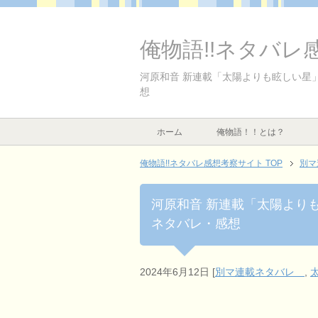
俺物語!!ネタバレ
河原和音 新連載「太陽よりも眩しい星」3
想
ホーム
俺物語！！とは？
俺物語!!ネタバレ感想考察サイト TOP
別
河原和音 新連載「太陽よりも眩
ネタバレ・感想
2024年6月12日
[
別マ連載ネタバレ
,