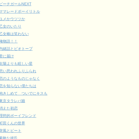
ピーチガールNEXT
ママレードボーイリトル
ユメかウツツか
乙女のいたり
乙女椿は笑わない
俺物語！！
内緒話とビオトープ
君に届け
太陽よりも眩しい星
思い思われふりふられ
恋のようなものじゃなく
恋を知らない僕たちは
抱きしめて ついでにキスも
東京タラレバ娘
消えた初恋
理想的ボーイフレンド
町田くんの世界
突風とビート
素敵な彼氏