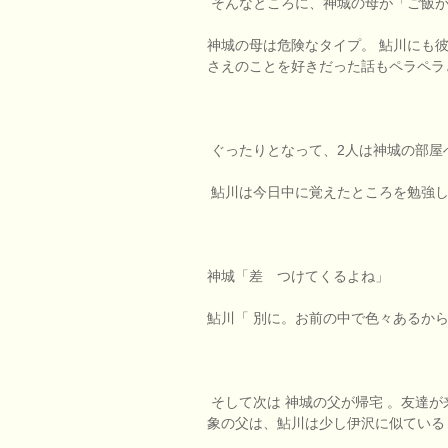
そんなところに、神城の母が「ご飯が
神城の母は危険なタイプ。 鮎川にも
さえのことを好きだった話もペラペラ
ぐったりとなって、2人は神城の部屋
鮎川は今日中に覚えたところを勉強し
神城「差 つけてくるよね」
鮎川「 別に。お前の中で色々あるか
そして次は 神城の父が帰宅 。友達
象の父は、鮎川は少し伊沢に似ている