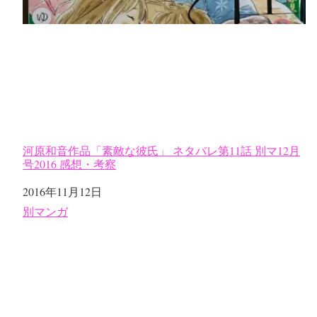
河原和音作品「素敵な彼氏」 ネタバレ第11話 別マ12月
号2016 感想・考察
日付
2016年11月12日
関連理由
別マンガ