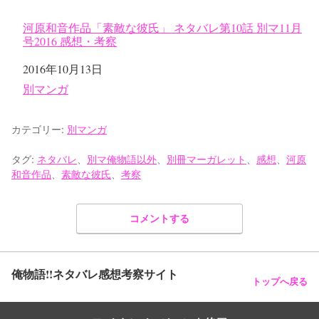
河原和音作品「素敵な彼氏」 ネタバレ第10話 別マ11月
号2016 感想・考察
日付
2016年10月13日
関連理由
別マンガ
カテゴリー:
別マンガ
タグ:
ネタバレ
、
別マ俺物語以外
、
別冊マーガレット
、
感想
、
河原
和音作品
、
素敵な彼氏
、
考察
コメントする
俺物語!!ネタバレ感想考察サイト
トップへ戻る