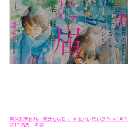
河原和音作品「素敵な彼氏」 ネタバレ第13話 別マ3月号
2017 感想・考察