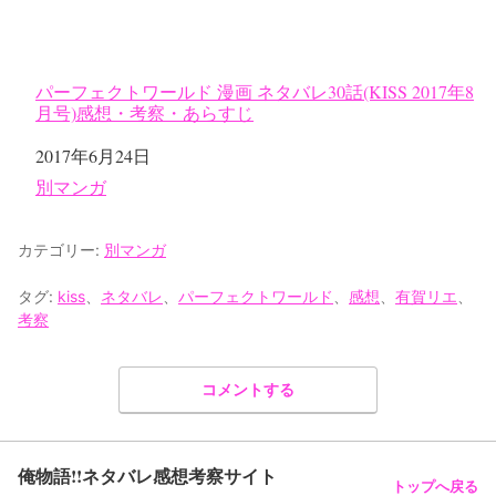
パーフェクトワールド 漫画 ネタバレ30話(KISS 2017年8
月号)感想・考察・あらすじ
日付
2017年6月24日
関連理由
別マンガ
カテゴリー:
別マンガ
タグ:
kiss
、
ネタバレ
、
パーフェクトワールド
、
感想
、
有賀リエ
、
考察
コメントする
俺物語!!ネタバレ感想考察サイト
トップへ戻る