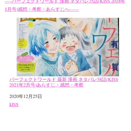
—–パーフェクトワールド 漫画 ネタバレ35話(KISS 2018年
1月号)感想・考察・あらすじへ——
パーフェクトワールド 最新 漫画 ネタバレ58話(KISS
2021年2月号)あらすじ・感想・考察
日付
2020年12月25日
関連理由
kISS