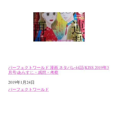
パーフェクトワールド 漫画 ネタバレ44話(KISS 2019年3
月号)あらすじ・感想・考察
日付
2019年1月24日
関連理由
パーフェクトワールド