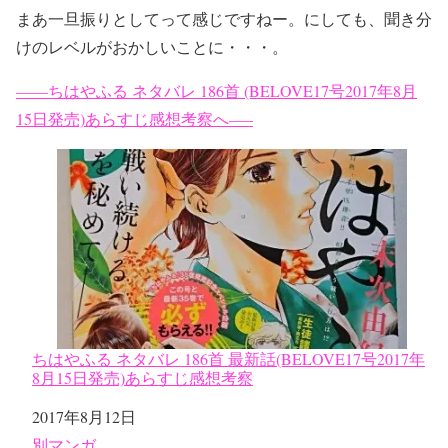
まあ一旦振りとしてって感じですねー。にしても、聞き分
けのレベルがおかしいことに・・・。
——ちはやふる ネタバレ 186首 (BELOVE17号2017年8月
15日発売)あらすじ感想考察へ—–
ちはやふる ネタバレ 186首 最新話(BELOVE17号2017年
8月15日発売)あらすじ感想考察
日付
2017年8月12日
関連理由
別マンガ