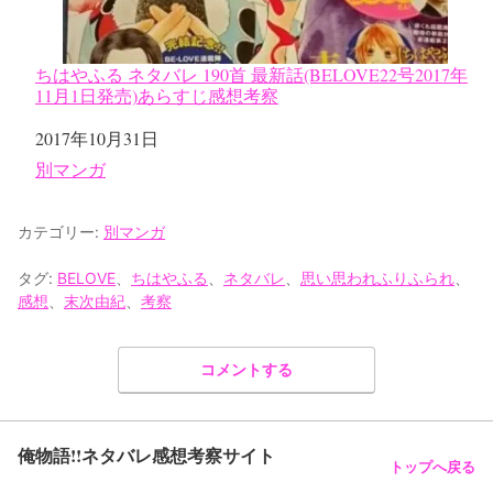
ちはやふる ネタバレ 190首 最新話(BELOVE22号2017年
11月1日発売)あらすじ感想考察
日付
2017年10月31日
関連理由
別マンガ
カテゴリー:
別マンガ
タグ:
BELOVE
、
ちはやふる
、
ネタバレ
、
思い思われふりふられ
、
感想
、
末次由紀
、
考察
コメントする
俺物語!!ネタバレ感想考察サイト
トップへ戻る