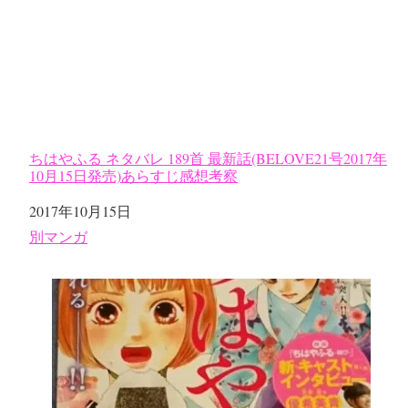
ちはやふる ネタバレ 189首 最新話(BELOVE21号2017年
10月15日発売)あらすじ感想考察
日付
2017年10月15日
関連理由
別マンガ