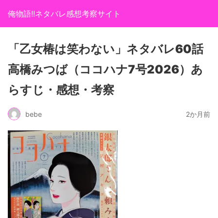
俺物語!!ネタバレ感想考察サイト
「乙女椿は笑わない」ネタバレ60話
高橋みつば（ココハナ7号2026）あ
らすじ・感想・考察
bebe
2か月前