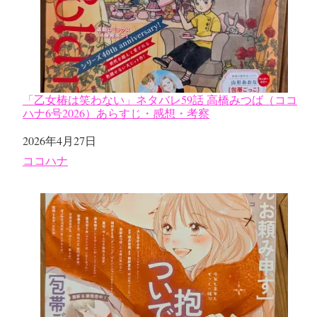
「乙女椿は笑わない」ネタバレ59話 高橋みつば（ココ
ハナ6号2026）あらすじ・感想・考察
日付
2026年4月27日
関連理由
ココハナ