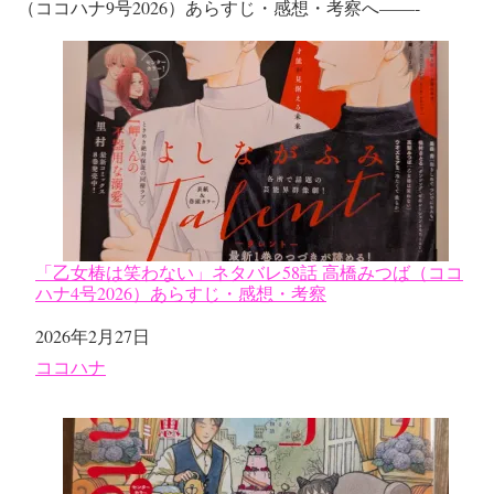
（ココハナ9号2026）あらすじ・感想・考察へ——-
「乙女椿は笑わない」ネタバレ58話 高橋みつば（ココ
ハナ4号2026）あらすじ・感想・考察
日付
2026年2月27日
関連理由
ココハナ