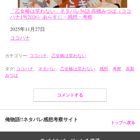
「乙女椿は笑わない」ネタバレ56話 高橋みつば（ココ
ハナ1号2026）あらすじ・感想・考察
日付
2025年11月27日
関連理由
ココハナ
カテゴリー:
ココハナ
、
乙女椿は笑わない
タグ:
ココハナ
、
ネタバレ
、
乙女椿は笑わない
、
感想
、
考察
、
高梨
みつば
コメントする
俺物語!!ネタバレ感想考察サイト
トップへ戻る