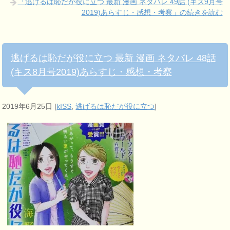
「逃げるは恥だが役に立つ 最新 漫画 ネタバレ 49話 (キス9月号
2019)あらすじ・感想・考察」の続きを読む
逃げるは恥だが役に立つ 最新 漫画 ネタバレ 48話
(キス8月号2019)あらすじ・感想・考察
2019年6月25日
[
kISS
,
逃げるは恥だが役に立つ
]