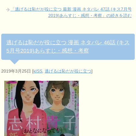
「逃げるは恥だが役に立つ 最新 漫画 ネタバレ 47話 (キス7月号
2019)あらすじ・感想・考察」の続きを読む
逃げるは恥だが役に立つ 漫画 ネタバレ 46話 (キス
5月号2019)あらすじ・感想・考察
2019年3月25日
[
kISS
,
逃げるは恥だが役に立つ
]