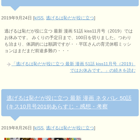
2019年9月24日
[
kISS
,
逃げるは恥だが役に立つ
]
逃げるは恥だが役に立つ 最新 漫画 51話 kiss11月号（2019）では
お休みです。 みくりの予定日まで、100日を切りました。つわり
も治まり、体調的には順調ですが・・平匡さんの育児休暇ミッシ
ョンはまだまだ前途多難の・・・
「逃げるは恥だが役に立つ 最新 漫画 51話 kiss11月号（2019）
ではお休みです。」の続きを読む
逃げるは恥だが役に立つ 最新 漫画 ネタバレ 50話
(キス10月号2019)あらすじ・感想・考察
2019年8月26日
[
kISS
,
逃げるは恥だが役に立つ
]