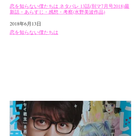
恋を知らない僕たちは ネタバレ 13話(別マ7月号2018)最
新話・あらすじ・感想・考察(水野美波作品)
日付
2018年6月13日
関連理由
恋を知らない僕たちは