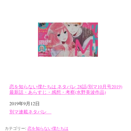
恋を知らない僕たちは ネタバレ 28話(別マ10月号2019)
最新話・あらすじ・感想・考察(水野美波作品)
日付
2019年9月12日
関連理由
別マ連載ネタバレ
カテゴリー:
恋を知らない僕たちは