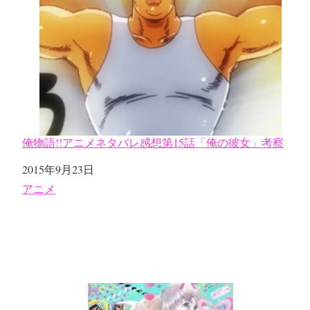
俺物語!!アニメネタバレ感想第15話「俺の彼女」考察
日付
2015年9月23日
関連理由
アニメ