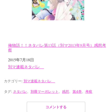
俺物語！！ネタバレ第13話（別マ2013年9月号）感想考
察
日付
2015年7月18日
関連理由
別マ連載ネタバレ
カテゴリー:
別マ連載ネタバレ
タグ:
ネタバレ
、
別冊マーガレット
、
感想
、
第4巻
、
考察
コメントする