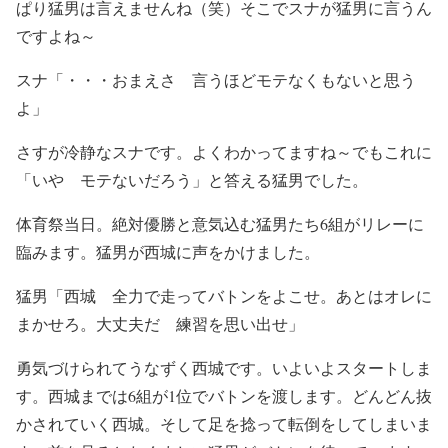
ぱり猛男は言えませんね（笑）そこでスナが猛男に言うん
ですよね～
スナ「・・・おまえさ 言うほどモテなくもないと思う
よ」
さすが冷静なスナです。よくわかってますね～でもこれに
「いや モテないだろう」と答える猛男でした。
体育祭当日。絶対優勝と意気込む猛男たち6組がリレーに
臨みます。猛男が西城に声をかけました。
猛男「西城 全力で走ってバトンをよこせ。あとはオレに
まかせろ。大丈夫だ 練習を思い出せ」
勇気づけられてうなずく西城です。いよいよスタートしま
す。西城までは6組が1位でバトンを渡します。どんどん抜
かされていく西城。そして足を捻って転倒をしてしまいま