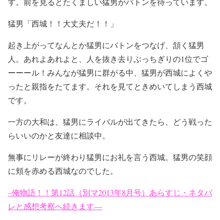
す。前を見るとたくましい猛男がバトンを待っています。
猛男「西城！！大丈夫だ！！」
起き上がってなんとか猛男にバトンをつなげ、頷く猛男
人。あれよあれよと、人を抜き去りぶっちぎりの1位でゴ
ーーール！みんなが猛男に群がる中、猛男が西城によくや
ったと親指をたてます。それを見てときめいてしまう西城
です。
一方の大和は、猛男にライバルが出てきたら、どう戦った
らいいのかと友達に相談中。
無事にリレーが終わり猛男にお礼を言う西城。猛男の笑顔
に頬を赤める西城なのでした。
–俺物語！！第12話（別マ2013年8月号）あらすじ・ネタバ
レと感想考察へ続きます—