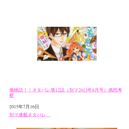
俺物語！！ネタバレ第12話（別マ2013年8月号）感想考
察
日付
2015年7月16日
関連理由
別マ連載ネタバレ