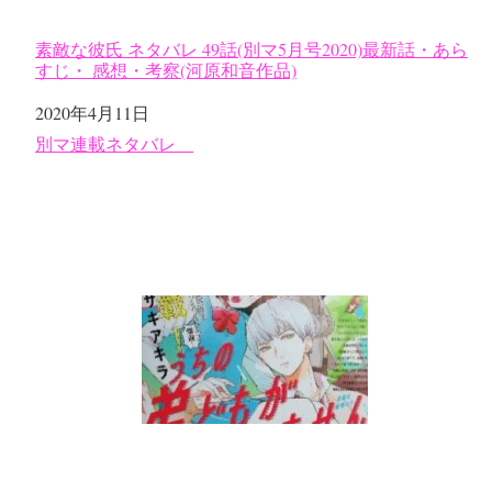
素敵な彼氏 ネタバレ 49話(別マ5月号2020)最新話・あら
すじ・ 感想・考察(河原和音作品)
日付
2020年4月11日
関連理由
別マ連載ネタバレ