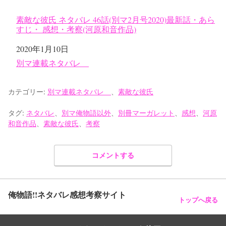
素敵な彼氏 ネタバレ 46話(別マ2月号2020)最新話・あら
すじ・ 感想・考察(河原和音作品)
日付
2020年1月10日
関連理由
別マ連載ネタバレ
カテゴリー:
別マ連載ネタバレ
、
素敵な彼氏
タグ:
ネタバレ
、
別マ俺物語以外
、
別冊マーガレット
、
感想
、
河原
和音作品
、
素敵な彼氏
、
考察
コメントする
俺物語!!ネタバレ感想考察サイト
トップへ戻る