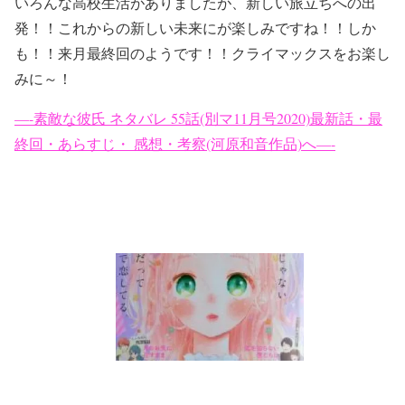
いろんな高校生活がありましたが、新しい旅立ちへの出
発！！これからの新しい未来にが楽しみですね！！しか
も！！来月最終回のようです！！クライマックスをお楽し
みに～！
—-素敵な彼氏 ネタバレ 55話(別マ11月号2020)最新話・最
終回・あらすじ・ 感想・考察(河原和音作品)へ—-