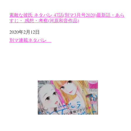
素敵な彼氏 ネタバレ 47話(別マ3月号2020)最新話・あら
すじ・ 感想・考察(河原和音作品)
日付
2020年2月12日
関連理由
別マ連載ネタバレ