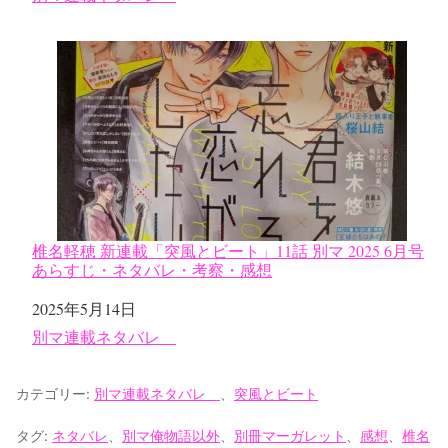
椎名軽穂 新連載「突風とビート」11話 別マ 2025 6月号
あらすじ・ネタバレ・考察・感想
日付
2025年5月14日
関連理由
別マ連載ネタバレ
カテゴリー:
別マ連載ネタバレ
、
突風とビート
タグ:
ネタバレ
、
別マ俺物語以外
、
別冊マーガレット
、
感想
、
椎名