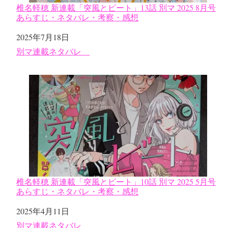
椎名軽穂 新連載「突風とビート」13話 別マ 2025 8月号
あらすじ・ネタバレ・考察・感想
日付
2025年7月18日
関連理由
別マ連載ネタバレ
椎名軽穂 新連載「突風とビート」10話 別マ 2025 5月号
あらすじ・ネタバレ・考察・感想
日付
2025年4月11日
関連理由
別マ連載ネタバレ