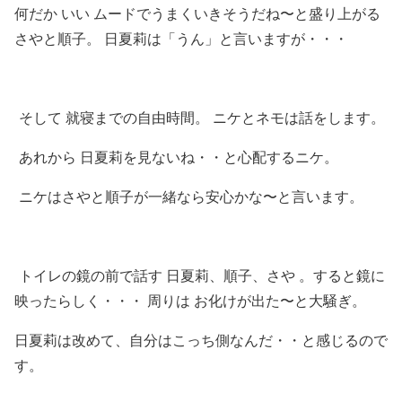
何だか いい ムードでうまくいきそうだね〜と盛り上がる
さやと順子。 日夏莉は「うん」と言いますが・・・
そして 就寝までの自由時間。 ニケとネモは話をします。
あれから 日夏莉を見ないね・・と心配するニケ。
ニケはさやと順子が一緒なら安心かな〜と言います。
トイレの鏡の前で話す 日夏莉、順子、さや 。すると鏡に
映ったらしく・・・ 周りは お化けが出た〜と大騒ぎ。
日夏莉は改めて、自分はこっち側なんだ・・と感じるので
す。