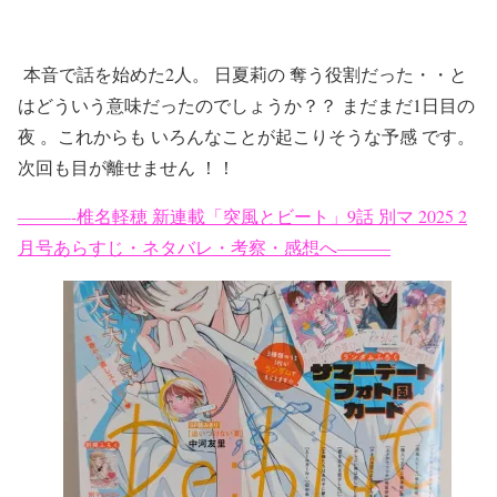
本音で話を始めた2人。 日夏莉の 奪う役割だった・・と
はどういう意味だったのでしょうか？？ まだまだ1日目の
夜 。これからも いろんなことが起こりそうな予感 です。
次回も目が離せません ！！
———-椎名軽穂 新連載「突風とビート」9話 別マ 2025 2
月号あらすじ・ネタバレ・考察・感想へ———