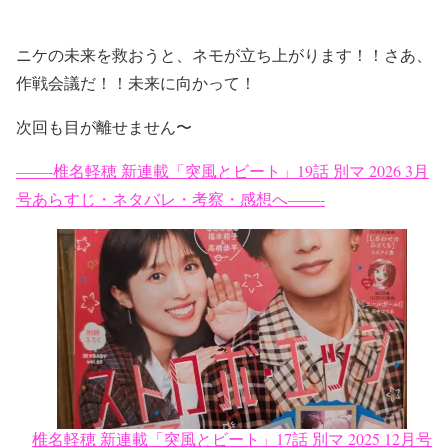
ニケの未来を救おうと、ネモが立ち上がります！！さあ、
作戦会議だ！！未来に向かって！
次回も目が離せません〜
——-椎名軽穂 新連載「突風とビート」19話 別マ 2026 3月
号あらすじ・ネタバレ・考察・感想へ——-
椎名軽穂 新連載「突風とビート」17話 別マ 2025 12月号