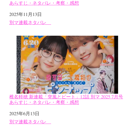
あらすじ・ネタバレ・考察・感想
日付
2025年11月13日
関連理由
別マ連載ネタバレ
椎名軽穂 新連載「突風とビート」12話 別マ 2025 7月号
あらすじ・ネタバレ・考察・感想
日付
2025年6月13日
関連理由
別マ連載ネタバレ