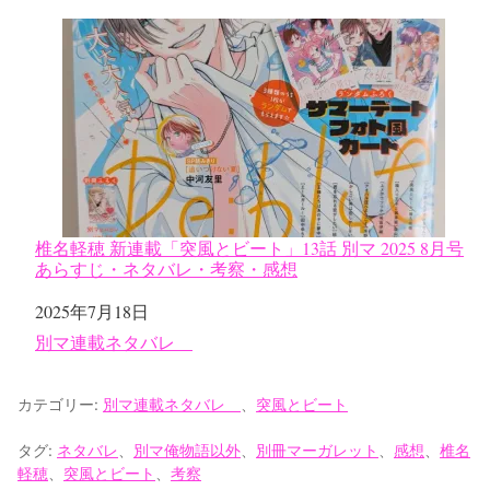
椎名軽穂 新連載「突風とビート」13話 別マ 2025 8月号
あらすじ・ネタバレ・考察・感想
日付
2025年7月18日
関連理由
別マ連載ネタバレ
カテゴリー:
別マ連載ネタバレ
、
突風とビート
タグ:
ネタバレ
、
別マ俺物語以外
、
別冊マーガレット
、
感想
、
椎名
軽穂
、
突風とビート
、
考察