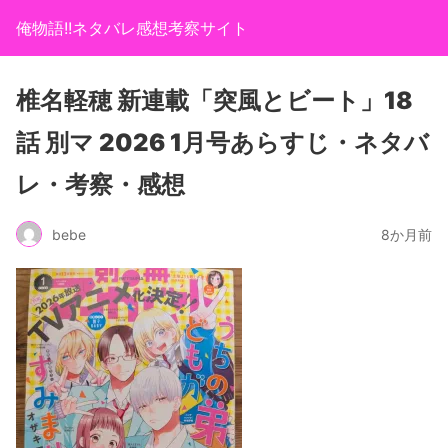
俺物語!!ネタバレ感想考察サイト
椎名軽穂 新連載「突風とビート」18
話 別マ 2026 1月号あらすじ・ネタバ
レ・考察・感想
bebe
8か月前