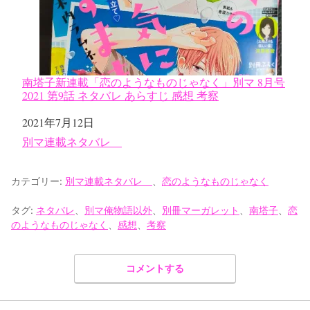
南塔子新連載「恋のようなものじゃなく」別マ 8月号
2021 第9話 ネタバレ あらすじ 感想 考察
日付
2021年7月12日
関連理由
別マ連載ネタバレ
カテゴリー:
別マ連載ネタバレ
、
恋のようなものじゃなく
タグ:
ネタバレ
、
別マ俺物語以外
、
別冊マーガレット
、
南塔子
、
恋
のようなものじゃなく
、
感想
、
考察
コメントする