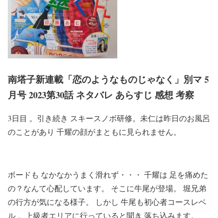
南塔子新連載「恋のようなものじゃなく」別マ 5
月号 2023第30話 ネタバレ あらすじ 感想 考察
3日目 。引き続き スキースノボ研修。未仁は昨日のお風呂
のことがあり 千耀の顔がまともに見られません。
ボードも なかなかうまく滑れず・・・ 千耀は 足を痛めた
の？なんて心配しています。 そこに牛尾が登場。 堀兄弟
の行方が気になる様子。 しかし 牛尾も初心者コースレベ
ル 。上級者エリアに行っていると聞き 落ち込みます。