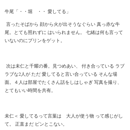
牛尾「・・堀 ・・ 愛してる」
言ったそばから 顔から火が出そうなぐらい 真っ赤な牛
尾。とても照れずに はいられません。 七緒は何も言って
いないのにプリンをゲット。
次は未仁と千耀の番。見つめあい、 付き合っている ラブ
ラブな2人が ただ 愛してると言い合っている そんな場
面。４人は部屋でたくさん話をしはしゃぎ 写真を撮り、
とてもいい時間を共有。
未仁＜ 愛してるって言葉は 大人が使う物 って感じがし
て。 正直まだ ピンとこない。