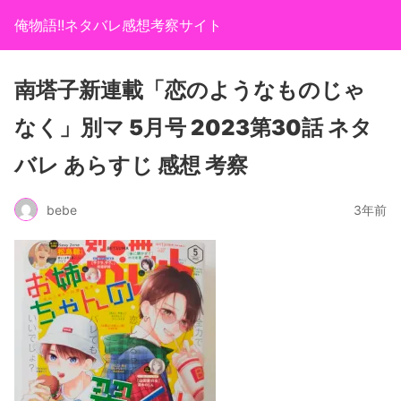
俺物語!!ネタバレ感想考察サイト
南塔子新連載「恋のようなものじゃ
なく」別マ 5月号 2023第30話 ネタ
バレ あらすじ 感想 考察
bebe
3年前