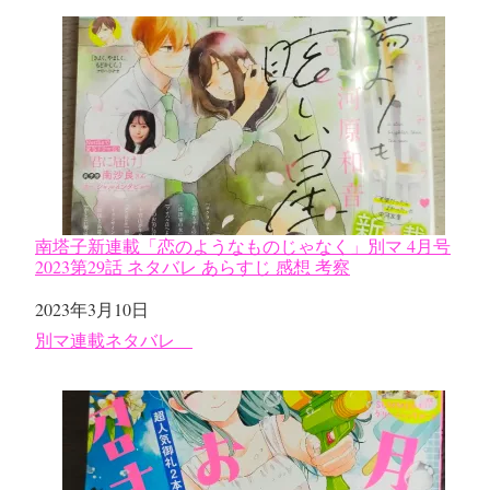
南塔子新連載「恋のようなものじゃなく」別マ 4月号
2023第29話 ネタバレ あらすじ 感想 考察
日付
2023年3月10日
関連理由
別マ連載ネタバレ