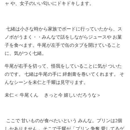
ャ や、女子のいい匂いにドキドキします。
七緒は小さな時から家族でボードに行っていたから、ス
ノボがうまく・・みんなで話をしながらジュースや お菓
子を食べます。牛尾が左手で缶のタブを開けていること
に、気がつく七緒。
牛尾が右手を切って、怪我をしていることに気が ついた
のです。 七緒は牛尾の手に 絆創膏を巻いてくれます。 そ
んなシーンを未仁と千耀は見守ります。
未仁＜ 牛尾くん きっと今 嬉しいだろうな＞
ここで 甘いものが食べたいという みんな。プリンは2個
しかありません 。そこで千耀が「プリン 争奪 愛してるゲ