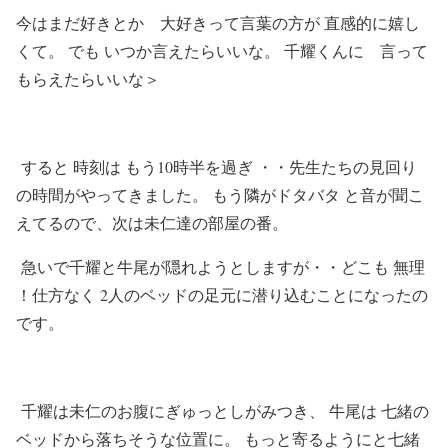
今はまだ好きとか 大好きって言葉の方が 直感的に嬉し
くて。 でも いつか言えたらいいな。 千耀くんに 言って
もらえたらいいな＞
すると 時刻は もう10時半を過ぎ ・・先生たちの見回り
の時間がやってきました。 もう隣がドタバタ と音が聞こ
えてるので、次は未仁達の部屋の番。
急いで千耀と牛尾が隠れようとしますが・・どこも 無理
！仕方なく 2人のベッドの足元に潜り込むことになったの
です。
千耀は未仁のお腹にぎゅっとしがみつき、 牛尾は 七緒の
ベッドから落ちそうな位置に。 もっと寄るようにと七緒