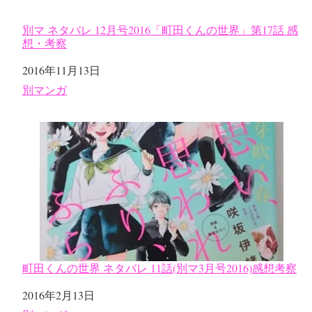
別マ ネタバレ 12月号2016「町田くんの世界」第17話 感
想・考察
日付
2016年11月13日
関連理由
別マンガ
町田くんの世界 ネタバレ 11話(別マ3月号2016)感想考察
日付
2016年2月13日