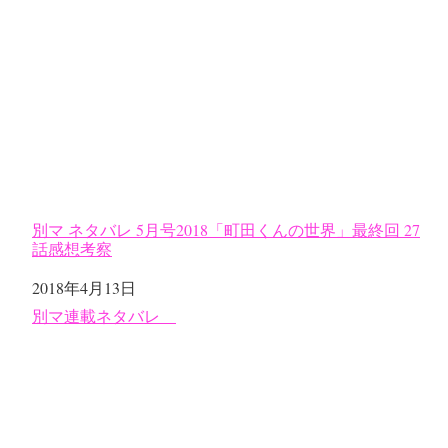
別マ ネタバレ 5月号2018「町田くんの世界」最終回 27
話感想考察
日付
2018年4月13日
関連理由
別マ連載ネタバレ