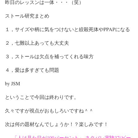
昨日のレッスンは一体・・・（笑）
ストール研究まとめ
１，サイズや柄に気をつけないと絞殺死体やPPAPになる
２，七難以上あっても大丈夫
３，ストールは欠点を補ってくれる味方
４，愛は多すぎても問題
by JSM
ということで今回は終わりです。
久々ですが視点がおもしろいですね＾＾
次は何の題材なんでしょうか！？楽しみです！
—–「人は見た目が100パーセント」 ネタバレ実験37(ビー