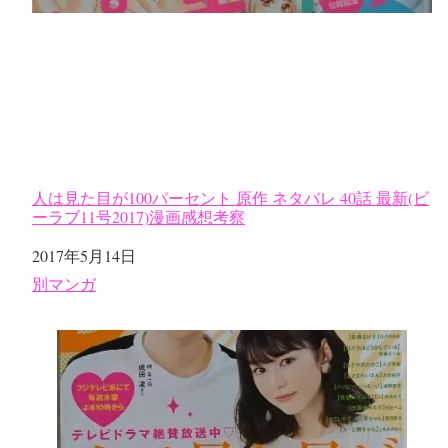
人は見た目が100パーセント 原作 ネタバレ 40話 最新(ビ
ーラブ11号2017)漫画感想考察
日付
2017年5月14日
関連理由
別マンガ