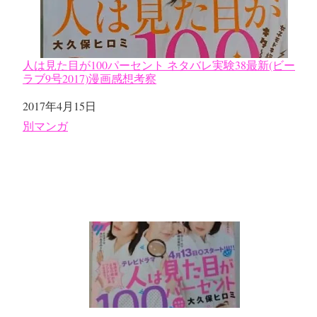
人は見た目が100パーセント ネタバレ実験38最新(ビー
ラブ9号2017)漫画感想考察
日付
2017年4月15日
関連理由
別マンガ