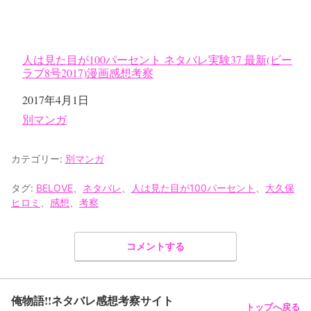
人は見た目が100パーセント ネタバレ実験37 最新(ビー
ラブ8号2017)漫画感想考察
日付
2017年4月1日
関連理由
別マンガ
カテゴリー:
別マンガ
タグ:
BELOVE
、
ネタバレ
、
人は見た目が100パーセント
、
大久保
ヒロミ
、
感想
、
考察
コメントする
俺物語!!ネタバレ感想考察サイト
トップへ戻る