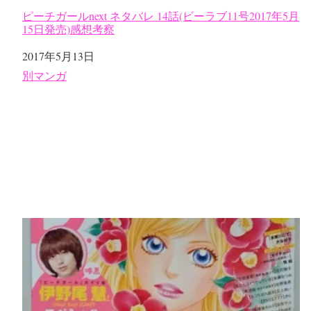
ピーチガールnext ネタバレ 14話(ビーラブ11号2017年5月
15日発売)感想考察
日付
2017年5月13日
関連理由
別マンガ