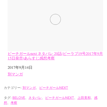
ピーチガールnext ネタバレ 20話(ビーラブ19号2017年9月
15日発売)あらすじ感想考察
日付
2017年9月14日
関連理由
別マンガ
カテゴリー:
別マンガ
、
ピーチガールNEXT
タグ:
BELOVE
、
ネタバレ
、
ピーチガールNEXT
、
上田美和
、
感
想
、
考察