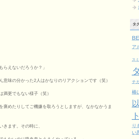
タ
B
ア
ス
もらえないだろうか？」
ん意味の分かった2人はかなりのリアクションです（笑）
チガ
椿
は満更でもない様子（笑）
を褒めたりしてご機嫌を取ろうとしますが、なかなかうま
り
いきます。その時に、
い
でもないのに吸血鬼とうまくやっている。」