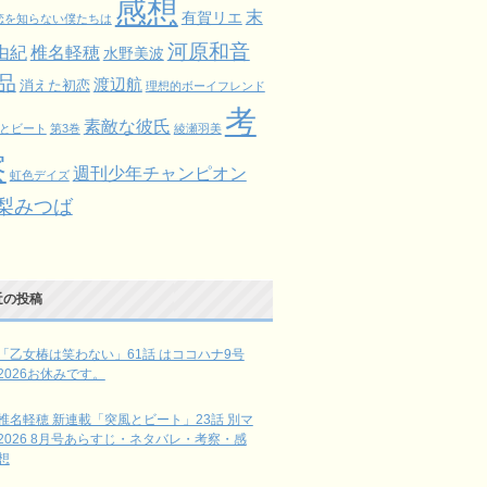
感想
末
有賀リエ
恋を知らない僕たちは
河原和音
由紀
椎名軽穂
水野美波
品
渡辺航
消えた初恋
理想的ボーイフレンド
考
素敵な彼氏
とビート
第3巻
綾瀬羽美
察
週刊少年チャンピオン
虹色デイズ
梨みつば
近の投稿
「乙女椿は笑わない」61話 はココハナ9号
2026お休みです。
椎名軽穂 新連載「突風とビート」23話 別マ
2026 8月号あらすじ・ネタバレ・考察・感
想