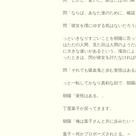
閃「ならば、あなた達のために、確認
閃「彼女を僕にゆずる気はないだろう
っといきなりすごいことを朝陽に言っ
はただの人間、見た目は人間のようだ
に大きな違いがあるという。場合によ
ったときは、閃が彼女を討たなければ
閃「それでも吸血鬼と歩む覚悟はある
っと一転してかなり真剣な顔で、朝陽
朝陽「覚悟はある。」
丁度葉子が戻ってきます。
朝陽「俺は葉子さんと共に歩みたい！
葉子＜何かプロポーズされとる。＞