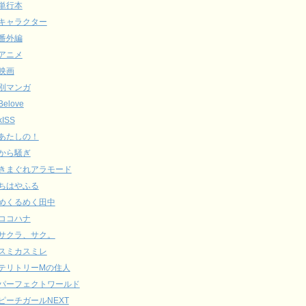
単行本
キャラクター
番外編
アニメ
映画
別マンガ
Belove
kISS
あたしの！
から騒ぎ
きまぐれアラモード
ちはやふる
めくるめく田中
ココハナ
サクラ、サク。
スミカスミレ
テリトリーMの住人
パーフェクトワールド
ピーチガールNEXT