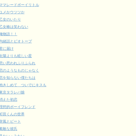
ママレードボーイリトル
ユメかウツツか
乙女のいたり
乙女椿は笑わない
俺物語！！
内緒話とビオトープ
君に届け
太陽よりも眩しい星
思い思われふりふられ
恋のようなものじゃなく
恋を知らない僕たちは
抱きしめて ついでにキスも
東京タラレバ娘
消えた初恋
理想的ボーイフレンド
町田くんの世界
突風とビート
素敵な彼氏
見たい・みたい