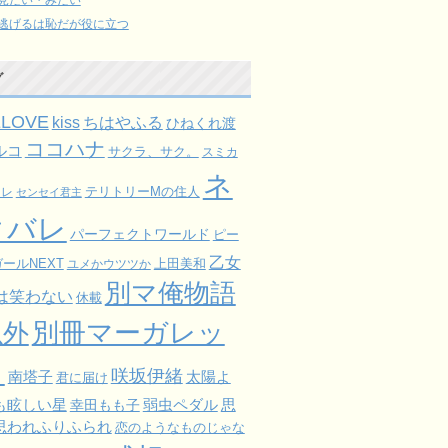
逃げるは恥だが役に立つ
グ
ELOVE
kiss
ちはやふる
ひねくれ渡
ココハナ
ルコ
サクラ、サク。
スミカ
ネ
ミレ
テリトリーMの住人
センセイ君主
タバレ
パーフェクトワールド
ピー
乙女
ールNEXT
上田美和
ユメかウツツか
別マ俺物語
は笑わない
休載
以外
別冊マーガレッ
ト
咲坂伊緒
太陽よ
南塔子
君に届け
も眩しい星
弱虫ペダル
思
幸田もも子
思われふりふられ
恋のようなものじゃな