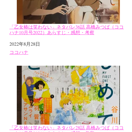
「乙女椿は笑わない」ネタバレ36話 高橋みつば（ココ
ハナ10月号2022）あらすじ・感想・考察
日付
2022年8月28日
関連理由
ココハナ
「乙女椿は笑わない」ネタバレ28話 高橋みつば（ココ