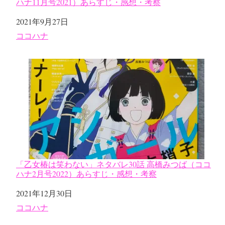
ハナ11月号2021）あらすじ・感想・考察
日付
2021年9月27日
関連理由
ココハナ
「乙女椿は笑わない」ネタバレ30話 高橋みつば（ココ
ハナ2月号2022）あらすじ・感想・考察
日付
2021年12月30日
関連理由
ココハナ