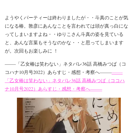
ようやくパーティーは終わりましたが・・斗真のことが気
になる椿。敦彦にあんなことを言われては頭が真っ白にな
ってしまいますよね・・ゆりこさん斗真の姿を見ている
と、あんな言葉もそうなのかな・・と思ってしまいます
が。次回もお楽しみに ！
——-「乙女椿は笑わない」ネタバレ36話 高橋みつば（コ
コハナ10月号2022）あらすじ・感想・考察へ——–
——-
「乙女椿は笑わない」ネタバレ36話 高橋みつば（ココハ
ナ10月号2022）あらすじ・感想・考察へ——–